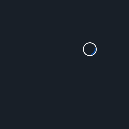
Parce qu’une proposition d’écriture amène souvent
là où on ne serait jamais allé et fait progresser…
Parce que partager son texte...
Read More
Ateliers
L’atelier d’écriture du Rouet 2025/2026