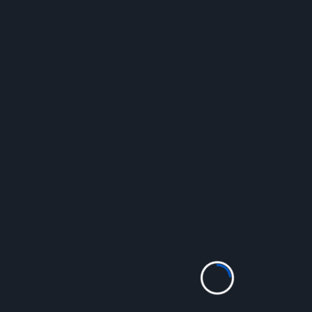
> Chronique de
Boxer comme
Gratien
sur France Info
Samedi 26 août
Didier Castino
Enseignant, romancier
Prêter le Je
Prêter le je