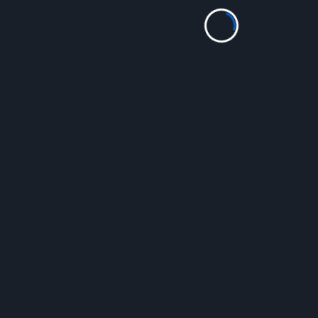
Chroniques Livie
Série Agatha Raisin
Admin
Juin 27, 2026
Chronique livresque Ma passion pour les polars, les
séries policières plus exactement, m’a toujours
rendue un peu honteuse.Pourquoi ? Comme...
Read More