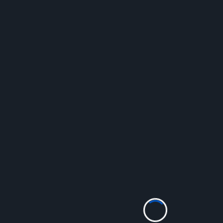
Étiquette :
Chroniques
Chroniques Jean-Paul
Sylvie Tanette, Maritimes
Admin
Mai 22, 2025
Nous avons découvert Sylvie Tanette lors du salon
du livre de Gémenos, où nous tenions une table